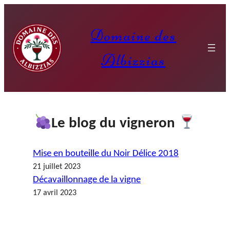
Aller
au
Domaine des
contenu
Albizzias
Le blog du vigneron
Mise en bouteille du Noir Délice 2018
21 juillet 2023
Décavaillonnage de la vigne
17 avril 2023